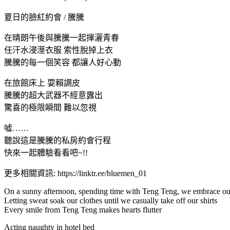
夏日的臉紅約會 / 騰騰
在晴朗午後與騰騰一起揮灑青春
任汗水浸溼衣服 索性脫掉上衣
騰騰的每一個笑容 都讓人好心動
在旅館床上 耍賴調皮
騰騰的超大武器不經意露出
驚喜的極限瞬間 難以忽視
噓……
聽說這是騰騰的私房約會行程
快來一起體驗看看吧~!!
更多相關資訊: https://linktr.ee/bluemen_01
On a sunny afternoon, spending time with Teng Teng, we embrace ou
Letting sweat soak our clothes until we casually take off our shirts
Every smile from Teng Teng makes hearts flutter
Acting naughty in hotel bed