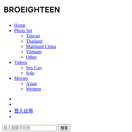
Home
Photo Set
Taiwan
Thailand
Mainland China
Vietnam
Other
Videos
Sex Gay
Solo
Movies
Asian
Western
登入
註冊
搜索