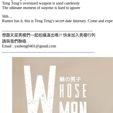
Teng Teng’s oversized weapon is used carelessly
The ultimate moment of surprise is hard to ignore
Shh…
Rumor has it, this is Teng Teng’s secret date itinerary. Come and expe
_____________________________________________
想跟天菜男模們一起拍攝演出嗎?? 快來加入男模行列
請與我們聯絡
Email : yasheng0401@gmail.com
______________________________________________