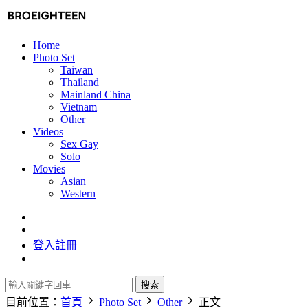
Home
Photo Set
Taiwan
Thailand
Mainland China
Vietnam
Other
Videos
Sex Gay
Solo
Movies
Asian
Western
登入
註冊
搜索
目前位置：
首頁
Photo Set
Other
正文