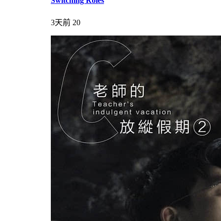
Switching Roles
3天前
20