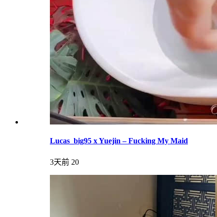
Lucas_big95 x Yuejin – Fucking My Maid
3天前
20