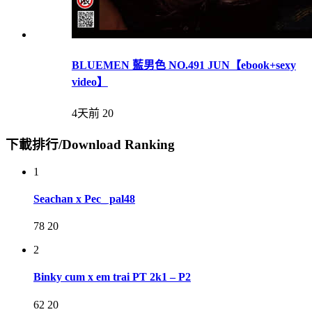
BLUEMEN 藍男色 NO.491 JUN【ebook+sexy
video】
4天前
20
下載排行/Download Ranking
1
Seachan x Pec_ pal48
78
20
2
Binky cum x em trai PT 2k1 – P2
62
20