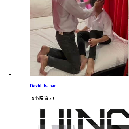
David_lychan
19小時前
20