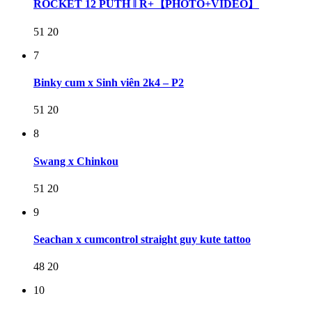
ROCKET 12 PUTH ‖ R+【PHOTO+VIDEO】
51
20
7
Binky cum x Sinh viên 2k4 – P2
51
20
8
Swang x Chinkou
51
20
9
Seachan x cumcontrol straight guy kute tattoo
48
20
10