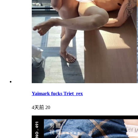
Yaimark fucks Triet_rex
4天前
20