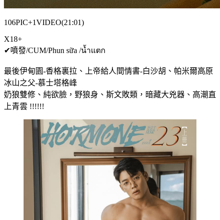
106PIC+1VIDEO(21:01)
X18+
✔噴發/CUM/Phun sữa /น้ำแตก
最後伊甸園-香格裏拉、上帝給人間情書-白沙胡、帕米爾高原
冰山之父-慕士塔格峰
奶狼雙修、純欲臉，野狼身、斯文敗類，暗藏大兇器、高潮直
上青雲 !!!!!!