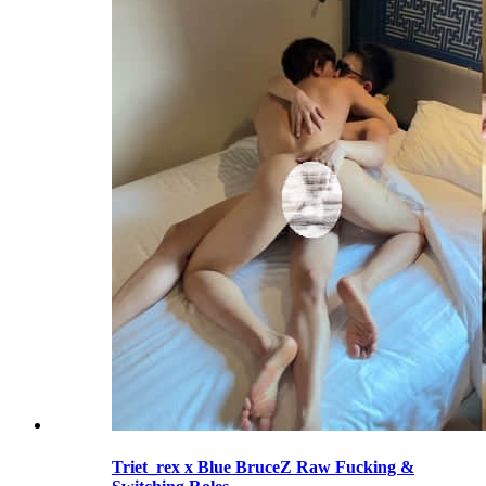
Triet_rex x Blue BruceZ Raw Fucking &