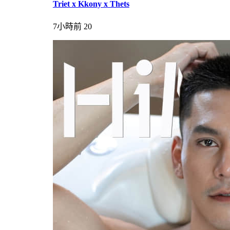
Triet x Kkony x Thets
7小時前
20