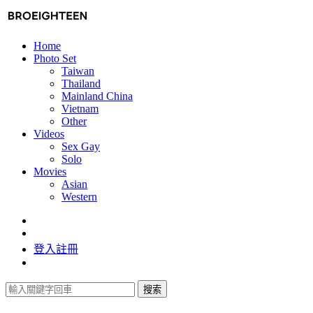
Home
Photo Set
Taiwan
Thailand
Mainland China
Vietnam
Other
Videos
Sex Gay
Solo
Movies
Asian
Western
登入
註冊
搜索